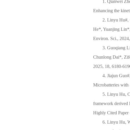
1. Qianwei Zh
Enhancing the kineti
2.
Linyu Hu#
,
He*, Yuanjing Lin*,
Environ. Sci., 2024
3. Guoqiang L
Chunlong Dai*, Zife
2025, 18, 6180-619
4. Jiajun Guo#
Microbatteries with
5.
Linyu Hu
, 
framework derived F
Highly Cited Paper
6.
Linyu Hu
, 