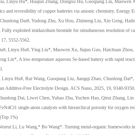
ou,
Linyu Hu*
, Huajun Zhang, Dongxu Hu, Guoqiang Liu, Maowen Xu
cs and reversibility of copper batteries via anionic chemistry. Energy 
 Chunlong Dai#, Yudong Zhu, Xu Hou, Zhimeng Liu, Xin Geng, Hail
 Fully exploited imidazolium bromide for simultaneous resolution of c
, 17, 5552-5562.
iu#,
Linyu Hu#
, Ying Liu*, Maowen Xu, Jiajun Guo, Haichuan Zhou,
ng Lin*, A low-temperature aqueous Se-based battery with rapid reacti
0.
,
Linyu Hu#
, Rui Wang, Guoqiang Liu, Jiangqi Zhao, Chunlong Dai*
 an Additive-Free Electrolyte Design. ACS Nano, 2025, 19, 9340-9350
Chunlong Dai, Liwei Chen, Yuhao Zhu, Yuchen Hao, Qirui Zhang, Lin
eN4Cl1 single-atom catalysts with hierarchical porosity for oxygen re
 (Top 1%)
Wenrui Li, Lu Wang,* Bo Wang*. Turning metal-organic frameworks into e