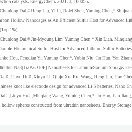
action catalysts. EnergyChem, 2021, 3, 100056.
Chunlong Dai,# Heng Liu, Yi Li, Bolei Shen, Yuming Chen,* Shuj
bon Hollow Nanocages as An Efficient Sulfur Host for Advanced Lithi
 (Top 1%)
Chunlong Dai,# Jin-Myoung Lim, Yuming Chen,* Xin Lian, Minqian
Double-Hierarchical Sulfur Host for Advanced Lithium-Sulfur Batteries
Junke Hou, Fenglian Yi, Yuming Chen*, Yubin Niu, Jin Han, Yan Zhan
trathin Na3[Ti2P2O10F] Nanosheets for Lithium/Sodium Storage. Elec
Dai# ,
Linyu Hu#
,Xinyu Li, Qiuju Xu, Rui Wang, Heng Liu, Hao Ch
nese knot-like electrode design for advanced Li-S batteries. Nano En
ai# ,
Linyu Hu#
,Minqiang Wang, Yuming Chen,* Jin Han, Jian Jiang
ollow spheres constructed from ultrathin nanosheets. Energy Storage 