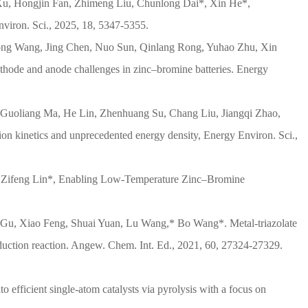
, Hongjin Fan, Zhimeng Liu, Chunlong Dai*, Xin He*,
Environ. Sci., 2025, 18, 5347-5355.
ong Wang, Jing Chen, Nuo Sun, Qinlang Rong, Yuhao Zhu, Xin
athode and anode challenges in zinc–bromine batteries. Energy
 Guoliang Ma, He Lin, Zhenhuang Su, Chang Liu, Jiangqi Zhao,
on kinetics and unprecedented energy density, Energy Environ. Sci.,
, Zifeng Lin*, Enabling Low-Temperature Zinc–Bromine
.
 Gu, Xiao Feng, Shuai Yuan, Lu Wang,* Bo Wang*. Metal-triazolate
duction reaction. Angew. Chem. Int. Ed., 2021, 60, 27324-27329.
fficient single-atom catalysts via pyrolysis with a focus on