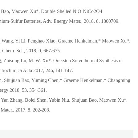
uan Bao, Maowen Xu*. Double-Shelled NiO-NiCo2O4
um-Sulfur Batteries. Adv. Energy Mater., 2018, 8, 1800709.
g Wang, Yi Li, Penghao Xiao, Graeme Henkelman,* Maowen Xu*.
. Chem. Sci., 2018, 9, 667-675.
g, Zhisong Lu, M. W. Xu*. One-step Solvothermal Synthesis of
trochimica Acta 2017, 246, 141-147.
en, Shujuan Bao, Yuming Chen,* Graeme Henkelman,* Changming
ergy 2018, 53, 354-361.
, Yan Zhang, Bolei Shen, Yubin Niu, Shujuan Bao, Maowen Xu*.
Mater., 2017, 8, 202-208.