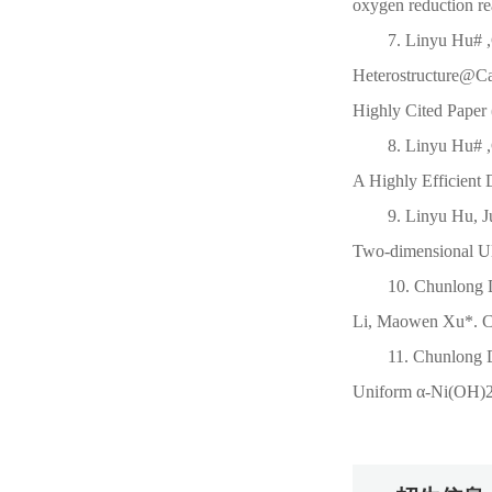
oxygen reduction re
7.
Linyu Hu#
,
Heterostructure@Car
Highly Cited Paper
8.
Linyu Hu#
,
A Highly Efficient 
9.
Linyu Hu
, 
Two-dimensional Ul
10. Chunlong 
Li, Maowen Xu*. Chi
11. Chunlong D
Uniform α-Ni(OH)2 h