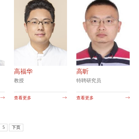
高福华
高昕
教授
特聘研究员
查看更多
查看更多
5
下页