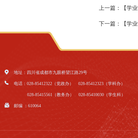
上一篇：
【学业
下一篇：
【学业
地址：四川省成都市九眼桥望江路29号
电话：028-85412322（党政办）
028-85412323（学科办）
028-85415561（教务办）
028-85410030（学生科）
邮编 ：610064