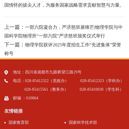
国情怀的拔尖人才，为服务国家战略需求贡献智慧与力量。
上一篇：
一部六院凝合力，严济慈班展锋芒|物理学院与中
国科学院物理所“一部六院”严济慈班颁奖仪式举行
下一篇：
物理学院获评2025年度招生工作“先进集体”荣誉
称号
地址：四川省成都市九眼桥望江路29号
电话：028-85412322（党政办）
028-85412323（学科办）
028-85415561（教务办）
028-85410030（学生科）
邮编 ：610064
友情链接
国家教育部
国家科学技术部