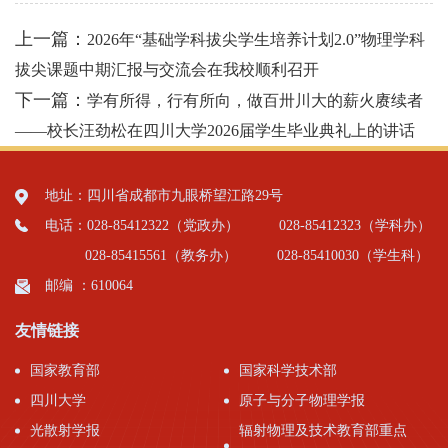
上一篇：
2026年“基础学科拔尖学生培养计划2.0”物理学科
拔尖课题中期汇报与交流会在我校顺利召开
下一篇：
学有所得，行有所向，做百卅川大的薪火赓续者
——校长汪劲松在四川大学2026届学生毕业典礼上的讲话
地址：四川省成都市九眼桥望江路29号
电话：028-85412322（党政办）
028-85412323（学科办）
028-85415561（教务办）
028-85410030（学生科）
邮编 ：610064
友情链接
国家教育部
国家科学技术部
四川大学
原子与分子物理学报
光散射学报
辐射物理及技术教育部重点