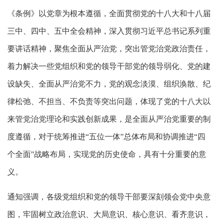
《条例》以党章为根本遵循，全面贯彻党的十八大和十八届
三中、四中、五中全会精神，深入贯彻习近平总书记系列重
要讲话精神，聚焦全面从严治党，突出管党治党政治责任，
着力解决一些党组织和党的领导干部党的领导弱化、党的建
设缺失、全面从严治党不力，党的观念淡漠、组织涣散、纪
律松弛、不担当、不负责等突出问题，体现了党的十八大以
来管党治党理论和实践创新成果，是全面从严治党重要的制
度遵循，对于统筹推进“五位一体”总体布局和协调推进“四
个全面”战略布局，实现党的历史使命，具有十分重要的意
义。
通知强调，各级党组织和党的领导干部要深刻领会党中央意
图，牢固树立政治意识、大局意识、核心意识、看齐意识，