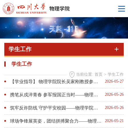
学生工作
学生工作
当前位置:
首页
>
学生工作
【学业指导】 物理学院院长吴家刚教授参加学院第7期“师语茶叙”系列活动
2026-05-27
携笔从戎淬青春 参军报国正当时——物理学院圆满举办“参军报国 无上光荣”主题征兵宣讲会
2026-05-26
筑牢反诈防线 守护平安校园——物理学院开展防范电信网络诈骗主题宣讲活动
2026-05-26
球场争锋展英姿，团结拼搏聚合力——物理学院3V3篮球友谊赛圆满落幕
2026-05-21