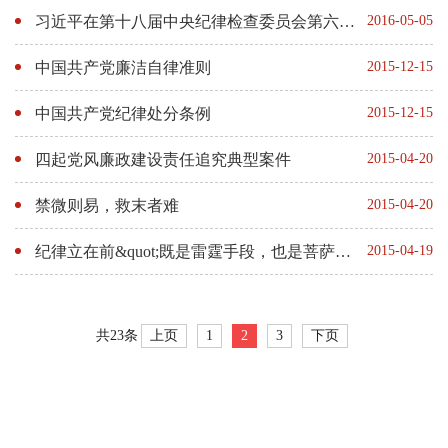
习近平在第十八届中央纪律检查委员会第六次全体会议上的讲话
2016-05-05
中国共产党廉洁自律准则
2015-12-15
中国共产党纪律处分条例
2015-12-15
四起党风廉政建设责任追究典型案件
2015-04-20
禁微则易，救末者难
2015-04-20
纪律立在前&quot;既是雷霆手段，也是菩萨心肠&quot;
2015-04-19
上页
1
2
3
下页
共23条