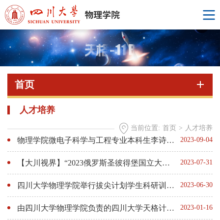
首页
人才培养
当前位置:
首页
>
人才培养
物理学院微电子科学与工程专业本科生李诗睿在APPLIED PHYSICS LETTERS期刊发表Feature Article文章
2023-09-04
【大川视界】“2023俄罗斯圣彼得堡国立大学暑期访学项目”川大物理学子顺利结业
2023-07-31
四川大学物理学院举行拔尖计划学生科研训练交流座谈会
2023-06-30
由四川大学物理学院负责的四川大学天格计划“天宁星”双星成功发射入轨
2023-01-16