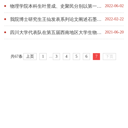
物理学院本科生叶昱成、史聚民分别以第一作者发表SCI论文
2022-06-02
我院博士研究生王仙发表系列论文阐述石墨烯量子点的层间介电性
2022-02-22
四川大学代表队在第五届西南地区大学生物理学术竞赛中斩获佳绩
2021-06-20
...
上页
1
3
4
5
6
7
下页
共67条